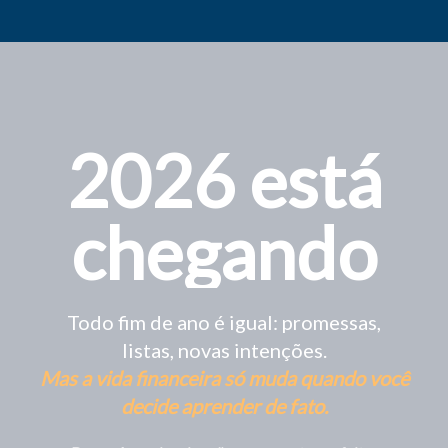
2026 está
chegando
Todo fim de ano é igual: promessas,
listas, novas intenções.
Mas a vida financeira só muda quando você
decide aprender de fato.