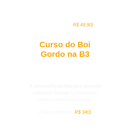
simples:
tendências, suportes,
resistências, candles e sinais.
(Valor individual:
R$ 49,90)
Curso do Boi
Gordo na B3
A commodity perfeita para aprender
contratos futuros:
fundamentos,
ciclos e estratégias básicas.
(Valor individual:
R$ 340)