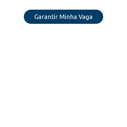
Garantir Minha Vaga
A TRILHA
—
DO ZERO AO
PRIMEIRO TRADE
Uma sequência organizada de
quatro cursos essenciais, pensada para iniciantes
: