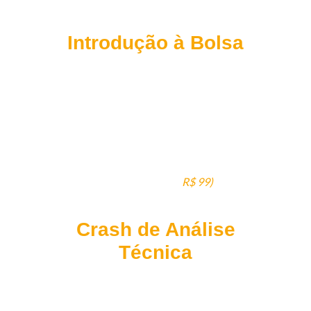
Introdução à Bolsa
A base: como a B3 funciona,
ativos,
risco, retorno e os erros que travam
iniciantes.
(Valor individual:
R$ 99)
Crash de Análise
Técnica
O básico dos gráficos de forma