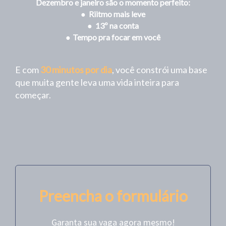
Dezembro e janeiro são o momento perfeito:
●
Riitmo mais leve
●
13º na conta
●
Tempo pra focar em você
E com
30 minutos por dia
, você constrói uma base
que muita gente leva uma vida inteira para
começar.
Preencha o formulário
Garanta sua vaga agora mesmo!